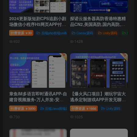
2024更新版短剧CPS追剧小剧
探诺云服务器高防香港特惠精
场微信小程序H5网页APP付费
品CN2,美国高防,国内高防,大
模式会员系统代理分销系统全
带宽,云服务器/裸金属物理机
付费资源
30
后端php前端uni&vue
Cocos源码
微信公众号
Unity源码
微信小程序
后端Ja
￥
开源
932
1428
章鱼IM多语言即时通讯APP-自
【爆火风口项目】潮玩宇宙大
建音视频服务-万人并发-安卓
逃杀定制游戏APP开发无聊猿
IOSPCH5-公众号-群聊转账红
矿山商城管理系统H5源码嵌入
付费资源
5000
后端Java前端原生
付费资源
1666
Unity源码
￥
￥
包
730
1025