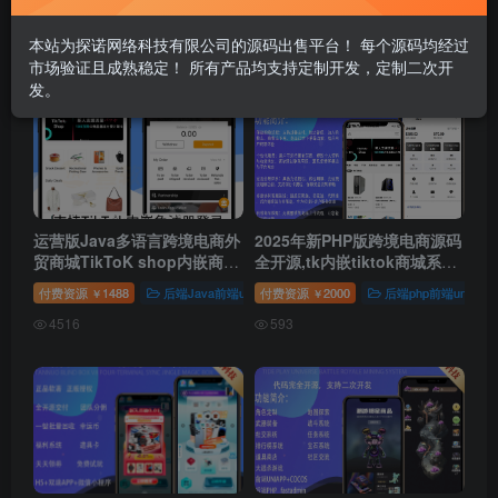
本站为探诺网络科技有限公司的源码出售平台！ 每个源码均经过
发布
排序
29
市场验证且成熟稳定！ 所有产品均支持定制开发，定制二次开
发。
运营版Java多语言跨境电商外
2025年新PHP版跨境电商源码
贸商城TikToK shop内嵌商城
全开源,tk内嵌tiktok商城系统,
商家入驻一键铺货完整源码带
商家入驻,一键铺货修复bug运
付费资源
1488
后端Java前端uni&vue
付费资源
开发语言分类
2000
后端php前端uni&vue
￥
￥
搭建教程
营级
4516
593