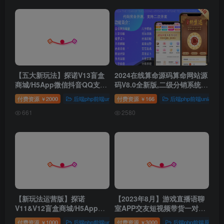
【五大新玩法】探诺V13盲盒
2024在线算命源码算命网站源
商城/H5App微信抖音QQ支付
码V8.0全新版,二级分销系统,
宝小程序官方支付交易仿王大
支持微信支付宝官方支付虎皮
付费资源
2000
后端php前端uni&vue
付费资源
微信公众号
166
后端php前端uni&vue
微信小程序
￥
￥
盒Pro
椒个人免签支付接口
661
2580
【新玩法运营版】探诺
【2023年8月】游戏直播语聊
V11&V12盲盒商城/H5App微
室APP交友短视频带货一对一
信抖音QQ支付宝小程序官方
一对多付费房间商城支付管理
付费资源
1000
后端php前端uni&vue
付费资源
微信公众号
3000
后端php前端原生
微信小程序
￥
￥