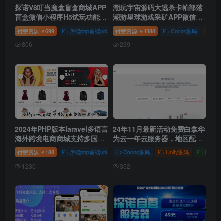
探诺V8叮当魔盒盲盒商城APP
潮玩宇宙源码大逃杀卡帕部落
盲盒微信小程序H5试玩功能多
潮游星球游戏采矿APP微信小
级分销官方/码易支付管理平台
程序商城管理分销系统支持内
付费资源
699
后端php前端uni&vue
付费资源
微信公众号
1888
Cocos源码
微信小程序
后端
￥
￥
嵌
806
239
2024年PHP版本laravel多语言
24年11月最新活动免费白拿华
海外跨境电商商城支持多国语
为云一年云服务器，地区配置
言插件导入一键铺货多商户入
自选！
付费资源
188
后端php前端uni&vue
Cocos源码
Unity源码
后端Ja
￥
驻
1230
352