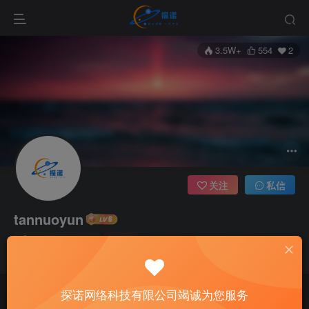
3.5W+
554
2
关注
私信
tannuoyun
9枚徽章
管理员
人生一定要有爱，有快乐，有梦想
探诺网络科技有限公司竭诚为您服务
文章
29
收藏
0
粉丝
2