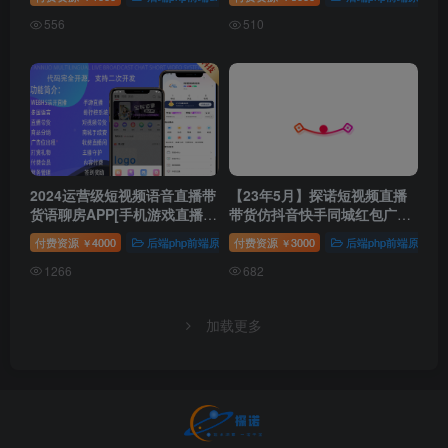
支付交易管理平台
系统微信分销
556
510
2024运营级短视频语音直播带
【23年5月】探诺短视频直播
货语聊房APP[手机游戏直播
带货仿抖音快手同城红包广告
WEB开播]多端同步微信小程
会员上热门拍同款礼物离线推
付费资源
4000
后端php前端原生
付费资源
3000
后端php前端原生
￥
￥
序公会
送
1266
682
加载更多