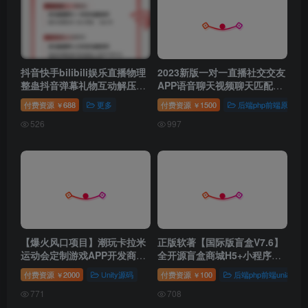
抖音快手bilibili娱乐直播物理
2023新版一对一直播社交交友
整蛊抖音弹幕礼物互动解压娱
APP语音聊天视频聊天匹配聊
乐智能设备项目介绍
天即时通信双端APP仿爱聊探
付费资源
688
更多
付费资源
1500
后端php前端原生
￥
￥
探
526
997
【爆火风口项目】潮玩卡拉米
正版软著【国际版盲盒V7.6】
运动会定制游戏APP开发商城
全开源盲盒商城H5+小程序交
管理系统H5源码嵌入盲盒商城
易平台支持定制易码支付正版
付费资源
2000
Unity源码
付费资源
100
后端php前端uni&vue
￥
￥
771
708