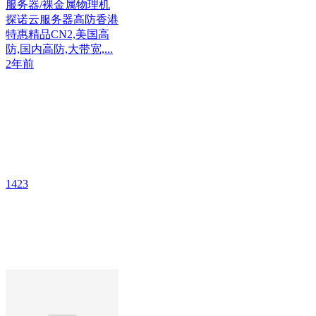
服务器/裸金属物理机
探诺云服务器高防香港
特惠精品CN2,美国高
防,国内高防,大带宽,...
2年前
1423