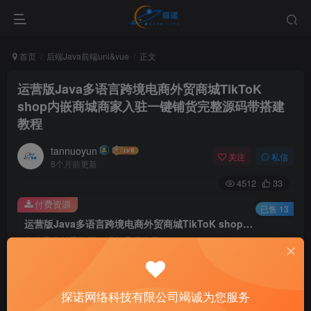
首页
后端Java前端uni&vue
正文
运营版Java多语言跨境电商外贸商城TikToK
shop内嵌商城商家入驻一键铺货完整源码带搭建
教程
tannuoyun
关注
私信
8个月前更新
4512
33
付费资源
已售 13
运营版Java多语言跨境电商外贸商城TikToK shop内嵌商城商家入驻一键铺货完整源码带搭建教程
此内容为付费资源，请付费后查看
1488
限时特惠
6980
￥
￥
探诺网络科技有限公司竭诚为您服务
1388
1288
黄金会员
￥
钻石会员
￥