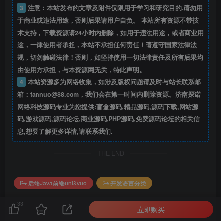
3
注意：本站发布的文章及附件仅限用于学习和研究目的.请勿用
于商业或违法用途，否则后果请用户自负。 本站所有资源不带技
术支持，下载资源请24小时内删除，如用于违法用途，或者商业用
途，一律使用者承担，本站不承担任何责任！请遵守国家法律法
规，切勿触碰法律！否则，如坚持使用一切法律责任及所有后果均
由使用方承担，与本资源网无关，特此声明。
4
本站资源多为网络收集，如涉及版权问题请及时与站长联系邮
箱：tannuo@88.com，我们会在第一时间内删除资源。济南探诺
网络科技源码专业为您提供:盲盒源码,精品源码,源码下载,网站源
码,游戏源码,源码论坛,商业源码,PHP源码,免费源码论坛的相关信
息,想要了解更多详情,请联系我们.
THE END
后端Java前端uni&vue
开发语言分类
33
喜欢就支持一下吧
立即购买