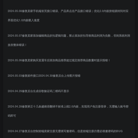
2024.05.08修复卖家手机端首页接口错误、产品库点击产品接口错误；优化2.0内嵌按钮跳转到对应
界面优化1.0内嵌载入速度
2024.05.07修复卖家添加编辑商品折扣逻辑问题，禁止添加折扣导致商品利润为负数，否则系统利润
放发整体错误！
2024.05.06修复卖家购买直通车后添加商品推荐超过规定推荐商品数量时提示报错！
2024.05.03修复邮件接口2024.04.30修复后台上传图片报错
2024.04.29修复后台生成谷歌验证码二维码不显示
2024.04.28修复矫正十几条越南语翻译不标准上线2.0内嵌，实现用户免注册登录，无需输入账号密
码即可
2024.04.27修复后台控制前端卖家注册无需填写邀请码，但是前端注册仍需必填邀请码的BUG