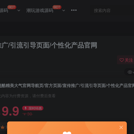
HOT
HOT
源码
潮玩游戏源码
推广/引流引导页面/个性化产品官网
关注
超酷精美大气官网导航页/官方页面/宣传推广/引流引导页面/个性化产品官
此内容为付费资源，请付费后查看
9.9
限时特惠
30
￥
￥
8.8
6.6
黄金会员
￥
钻石会员
￥