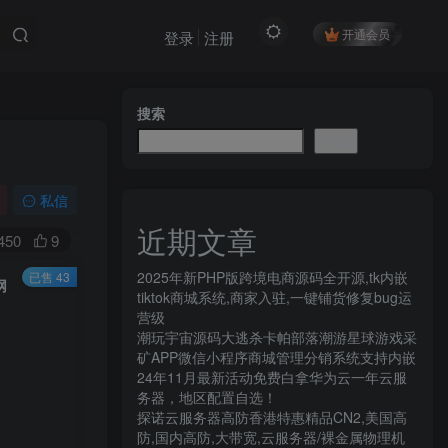
开通会员
登录
注册
付费资源
已售 43
搜索
9.9
限时特惠
搜索
30
￥
￥
私信
黄金会员
钻石会员
8.8
6.6
近期文章
￥
￥
450
9
2025年新PHP版跨境电商源码全开源,tk内嵌
已售 43
网
立即购买
tiktok商城系统,商家入驻,一键铺货修复bug运
营级
您当前未登录！建议登陆后购买，可保存购买订
潮玩宇宙源码大逃杀卡帕部落潮游星球游戏采
单
矿APP微信小程序商城管理分销系统支持内嵌
24年11月最新活动免费白拿华为云一年云服
务器，地区配置自选！
探诺云服务器高防香港特惠精品CN2,美国高
防,国内高防,大带宽,云服务器/裸金属物理机