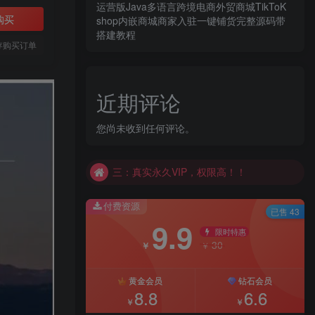
运营版Java多语言跨境电商外贸商城TikToK
购买
shop内嵌商城商家入驻一键铺货完整源码带
搭建教程
存购买订单
四：永久VIP交流群福利多
赞助本站即可永久会员
近期评论
一：稳定性高，不跑路！！
二：资源更新快。质量高
您尚未收到任何评论。
三：真实永久VIP，权限高！！
四：永久VIP交流群福利多
赞助本站即可永久会员
付费资源
已售 43
9.9
限时特惠
30
￥
￥
黄金会员
钻石会员
8.8
6.6
￥
￥