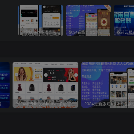
运营版Java多语言跨境电商外贸商城TikToK shop内嵌商城商家入驻一键铺货完整源码带搭建教程
2024在线算命源码算命网站源码V8.0全新版,二级分销系统,支持微信支付宝官方支付虎皮椒个人免签支付接口
探诺云服务器高防香港特惠精品CN2,美国高防,国内高防,大带宽,云服务器/裸金属物理机
2024年PHP版本laravel多语言海外跨境电商商城支持多国语言插件导入一键铺货多商户入驻