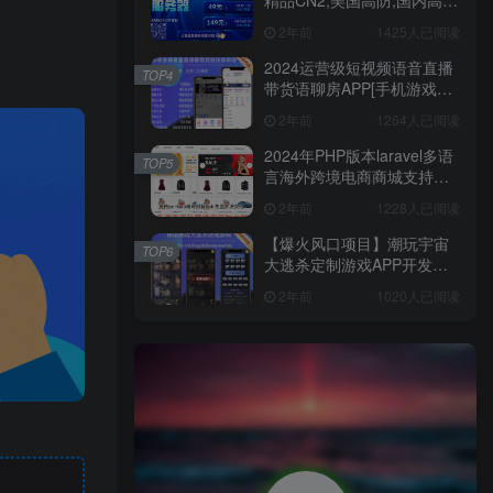
精品CN2,美国高防,国内高
防,大带宽,云服务器/裸金属
2年前
1425人已阅读
物理机
2024运营级短视频语音直播
TOP4
带货语聊房APP[手机游戏直
播WEB开播]多端同步微信小
2年前
1264人已阅读
程序公会
2024年PHP版本laravel多语
TOP5
言海外跨境电商商城支持多
国语言插件导入一键铺货多
2年前
1228人已阅读
商户入驻
【爆火风口项目】潮玩宇宙
TOP6
大逃杀定制游戏APP开发无
聊猿矿山商城管理系统H5源
2年前
1020人已阅读
码嵌入