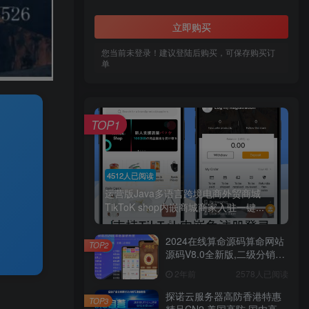
立即购买
您当前未登录！建议登陆后购买，可保存购买订
单
TOP1
4512人已阅读
运营版Java多语言跨境电商外贸商城
TikToK shop内嵌商城商家入驻一键...
2024在线算命源码算命网站
TOP2
源码V8.0全新版,二级分销系
统,支持微信支付宝官方支付
2年前
2578人已阅读
虎皮椒个人免签支付接口
探诺云服务器高防香港特惠
TOP3