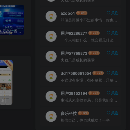
azooo1
关注
即便是再微小不过的事情，你也要用心去做。这就是成功的秘密
探诺云服务器高防香港特惠精品CN2,美国高防,国内高防,大带宽,云服务器/裸金属物理机
2024运营级短视频语音直播带货语聊房APP[手机游戏直播WEB开播]多端同步微信小程序公会
2024年PHP版本laravel多语言海外跨境电商商城支持多国语言插件导入一键铺货多商户入驻
用户62286277
关注
一个人相信什么，就会看见什么
用户57768873
关注
失败只是成长的课堂
dd17580661554
关注
不管你有多慢，都不要紧，只要你有决心，你最终都会到达想去的地方
用户39152194
关注
2024更新版短剧CPS追剧小剧场微信小程序H5网页APP付费模式会员系统代理分销系统全开源
生活从未变得容易，只是我们变得更加坚强
多乐科技
关注
相信自己，你也就成功了一半