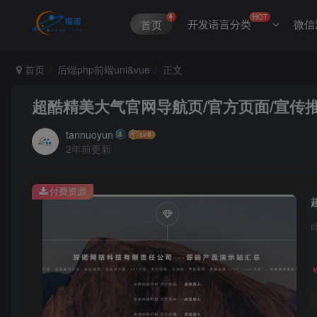
HOT
开发语言分类
微信
首页
首页
后端php前端uni&vue
正文
超酷精美大气官网导航页/官方页面/宣传
tannuoyun
2年前更新
付费资源