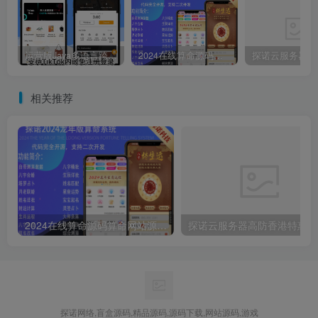
运营版Java多语言跨境电商外贸商城TikToK shop内嵌商城商家入驻一键铺货完整源码带搭建教程
2024在线算命源码算命网站源码V8.0全新版,二级分销系统,支持微信支付宝官方支付虎皮椒个人免签支付接口
相关推荐
2024在线算命源码算命网站源码V8.0全新版,二级分销系统,支持微信支付宝官方支付虎皮椒个人免签支付接口
探诺云
探诺网络,盲盒源码,精品源码,源码下载,网站源码,游戏