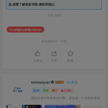
息,想要了解更多详情,请联系我们.
THE END
后端php前端uni&vue
喜欢就支持一下吧
点赞
8
分享
收藏
tannuoyun
关注
29
0
2
3.5W+
愿你生命中有够多的云翳，来造成一个美丽的黄昏